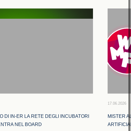
17.06.2026
 DI IN-ER LA RETE DEGLI INCUBATORI 
MISTER A
 ENTRA NEL BOARD
ARTIFICI