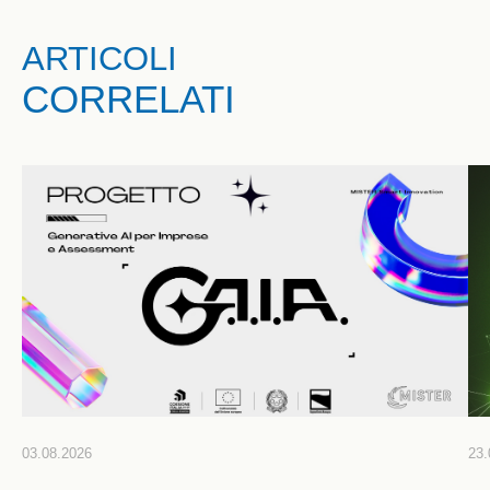
ARTICOLI
CORRELATI
03.08.2026
23.